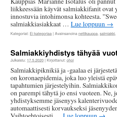
Kauppias Marianne Isotalus oli pannut 
liikkeessään käyvät salmiakkifanit ovat 
innostuvia intohimonsa kohteesta. ”Swe
salmiakkiasiakkaat …
Lue loppuun
→
Kategoriat:
Ei kategoriaa
|
Avainsanoina
nettikauppa
,
salmiakki
,
Salmiakkiyhdistys tähyää vuo
Julkaistu:
17.5.2020
|
Kirjoittanut:
ohoi
Salmiakkipiknikiä ja -gaalaa ei järjest
on koronaepidemia, joka luo yleistä ep
tapahtumien järjestelyihin. Salmiakkiko
on parempi tähytä jo ensi vuoteen. Ne, j
yhdistyksemme jäsenyys kalenterivuodel
automaattisesti korvaukseksi jäsenyyde
Vaihtoehtoisesti …
Lue loppuun
→