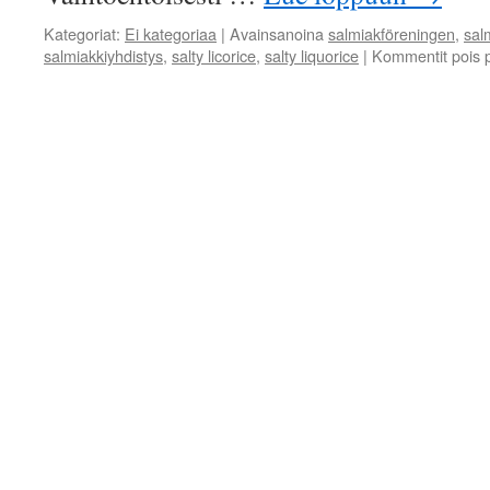
Kategoriat:
Ei kategoriaa
|
Avainsanoina
salmiakföreningen
,
sal
salmiakkiyhdistys
,
salty licorice
,
salty liquorice
|
Kommentit pois 