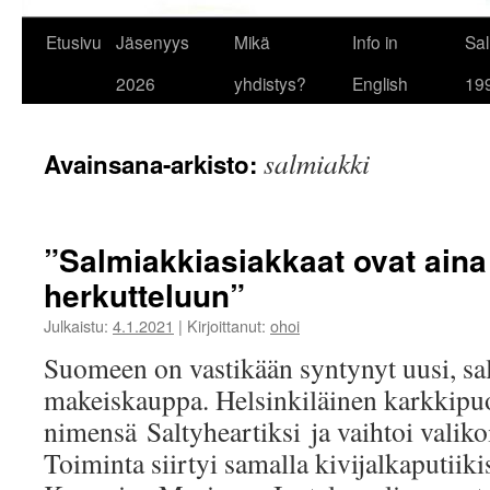
Etusivu
Jäsenyys
Mikä
Info in
Sal
2026
yhdistys?
English
19
salmiakki
Avainsana-arkisto:
”Salmiakkiasiakkaat ovat aina
herkutteluun”
Julkaistu:
4.1.2021
|
Kirjoittanut:
ohoi
Suomeen on vastikään syntynyt uusi, sa
makeiskauppa. Helsinkiläinen karkkipuo
nimensä Saltyheartiksi ja vaihtoi valik
Toiminta siirtyi samalla kivijalkaputiik