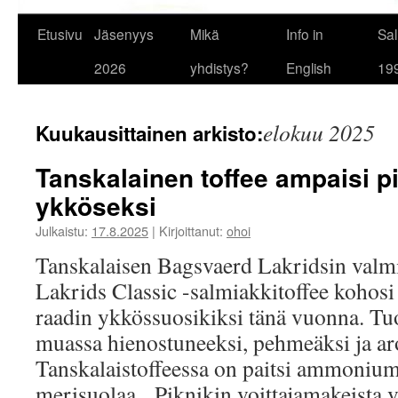
Etusivu
Jäsenyys
Mikä
Info in
Sal
2026
yhdistys?
English
19
elokuu 2025
Kuukausittainen arkisto:
Tanskalainen toffee ampaisi p
ykköseksi
Julkaistu:
17.8.2025
|
Kirjoittanut:
ohoi
Tanskalaisen Bagsvaerd Lakridsin val
Lakrids Classic -salmiakkitoffee kohosi
raadin ykkössuosikiksi tänä vuonna. Tu
muassa hienostuneeksi, pehmeäksi ja a
Tanskalaistoffeessa on paitsi ammoniu
merisuolaa. Piknikin voittajamakeista 