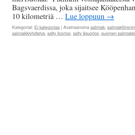
Bagsvaerdissa, joka sijaitsee Kööpenha
10 kilometriä …
Lue loppuun
→
Kategoriat:
Ei kategoriaa
|
Avainsanoina
salmiak
,
salmiakföreni
salmiakkiyhdistys
,
salty licorice
,
salty liquorice
,
suomen salmiakki